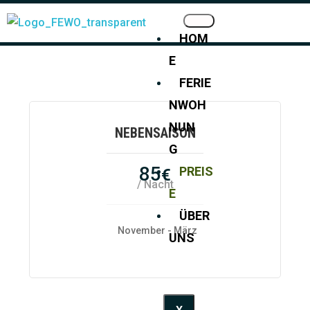
HOM
E
FERIE
NWOH
NUN
NEBENSAISON
G
85
PREIS
€
/ Nacht
E
ÜBER
November - März
UNS